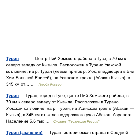
Туран
— Центр Пий Хемского района в Туве, в 70 км к
северо западу от Кызыла. Расположен в Турано Уюкской
котловине, на р. Туран (левый приток р. Уюк, впадающей в Бий
Хем Большой Енисей), на Усинском тракте (Абакан Кызыл), в
345 км от… …
Города России
Туран
— Туран, город в Туве, центр Пий Хемского района, в
70 км к северо западу от Кызыла. Расположен в Турано
Уюкской котловине, на р. Туран, на Усинском тракте (Абакан —
Кызыл), в 345 км от железнодорожного узла Абакан. Аэропорт.
Население 5,6 тыс …
Словарь "География России"
Туран (значения)
— Туран историческая страна в Средней