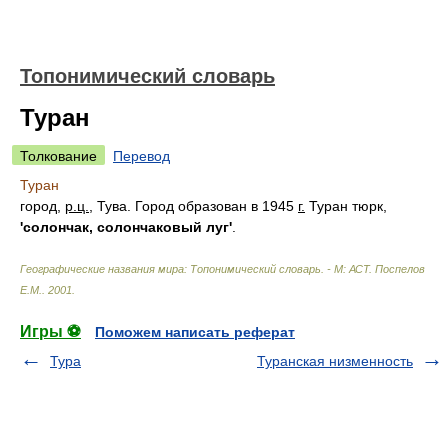
Топонимический словарь
Туран
Толкование
Перевод
Туран
город,
р.ц.
, Тува. Город образован в 1945
г.
Туран тюрк,
'солончак, солончаковый луг'
.
Географические названия мира: Топонимический словарь. - М: АСТ
.
Поспелов
Е.М.
.
2001
.
Игры ⚽
Поможем написать реферат
Тура
Туранская низменность