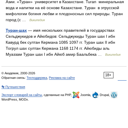
Азии. «Туран» университет в Казахстане. Turan минеральная
вода и напитки на её основе Казахстане. Туран в этрусской
мифологии богиня любви и плодоносных сил природы. Туран
город (с …
Википедия
Туран-шах
— имя нескольких правителей в государствах
Сельджукидов и Айюбидов: Сельджукиды Туран шах I ибн
Кавурд бек султан Кермана 1085 1097 гг. Туран шах II ибн
Тогрул шах султан Кермана 1168 1174 гг. Айюбиды аль
Муаззам Туран шах I ибн Айюб амир Баальбека …
Википедия
© Академик, 2000-2026
18+
Обратная связь:
Техподдержка
,
Реклама на сайте
👣 Путешествия
Экспорт словарей на сайты
, сделанные на PHP,
Joomla,
Drupal,
WordPress, MODx.