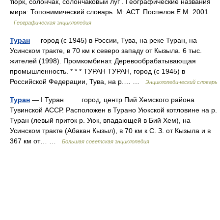
тюрк, солончак, солончаковый луг . Географические названия
мира: Топонимический словарь. М: АСТ. Поспелов Е.М. 2001 …
Географическая энциклопедия
Туран
— город (с 1945) в России, Тува, на реке Туран, на
Усинском тракте, в 70 км к северо западу от Кызыла. 6 тыс.
жителей (1998). Промкомбинат. Деревообрабатывающая
промышленность. * * * ТУРАН ТУРАН, город (с 1945) в
Российской Федерации, Тува, на р.… …
Энциклопедический словарь
Туран
— I Туран город, центр Пий Хемского района
Тувинской АССР. Расположен в Турано Уюкской котловине на р.
Туран (левый приток р. Уюк, впадающей в Бий Хем), на
Усинском тракте (Абакан Кызыл), в 70 км к С. З. от Кызыла и в
367 км от… …
Большая советская энциклопедия